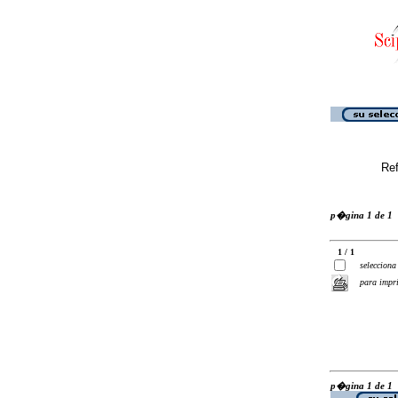
Ref
p�gina 1 de 1
1 / 1
selecciona
para impr
p�gina 1 de 1