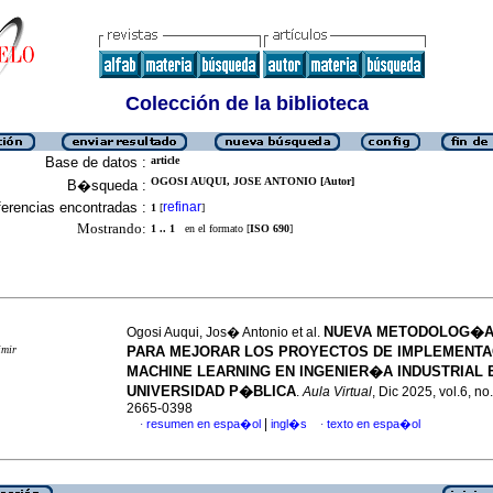
Colección de la biblioteca
Base de datos :
article
OGOSI AUQUI, JOSE ANTONIO [Autor]
B�squeda :
erencias encontradas :
refinar
1
[
]
Mostrando:
1 .. 1
en el formato [
ISO 690
]
NUEVA METODOLOG�A
Ogosi Auqui, Jos� Antonio et al.
imir
PARA MEJORAR LOS PROYECTOS DE IMPLEMENTA
MACHINE LEARNING EN INGENIER�A INDUSTRIAL 
UNIVERSIDAD P�BLICA
.
Aula Virtual
, Dic 2025, vol.6, n
2665-0398
|
resumen en espa�ol
ingl�s
texto en espa�ol
·
·