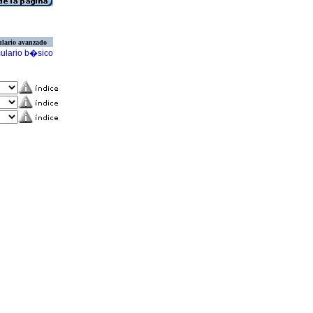
lario avanzado
ulario b�sico