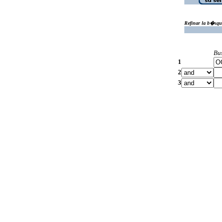
Refinar la b�squ
Bu
1
2
3