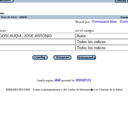
eda
Base de datos :
article
Formu
Formulario libre
Form
Buscar por :
scar
en el campo
iAH
WWWISIS
Search engine:
powered by
BIREME/OPS/OMS - Centro Latinoamericano y del Caribe de Informaci�n en Ciencias de la Salud