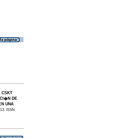
 CSKT
CI�N DE
EN UNA
o.13. ISSN