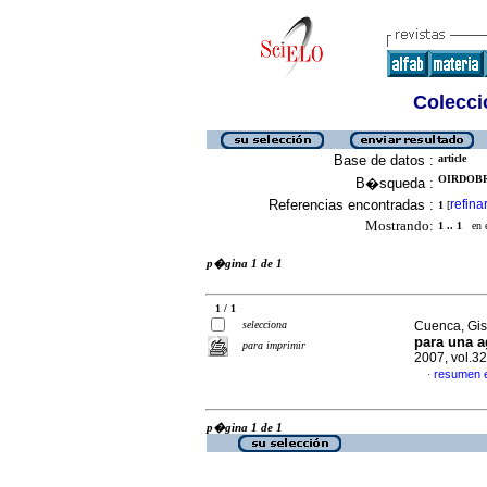
Colecció
Base de datos :
article
OIRDOBR
B�squeda :
Referencias encontradas :
refina
1
[
Mostrando:
1 .. 1
en el
p�gina 1 de 1
1 / 1
selecciona
Cuenca, Gise
para una a
para imprimir
2007, vol.3
resumen 
·
p�gina 1 de 1