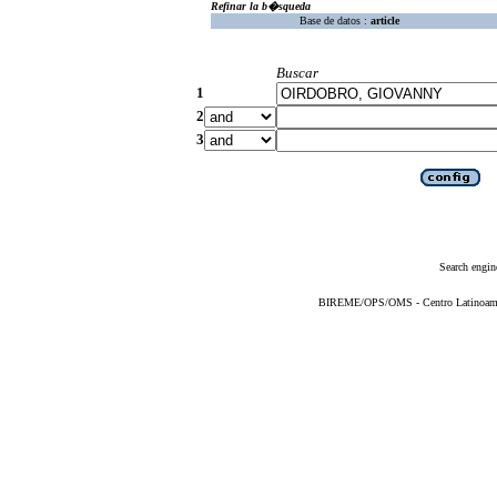
Refinar la b�squeda
Base de datos :
article
Buscar
1
2
3
Search engin
BIREME/OPS/OMS - Centro Latinoameric