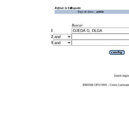
Refinar la b�squeda
Base de datos :
article
Buscar
1
2
3
Search engin
BIREME/OPS/OMS - Centro Latinoameric