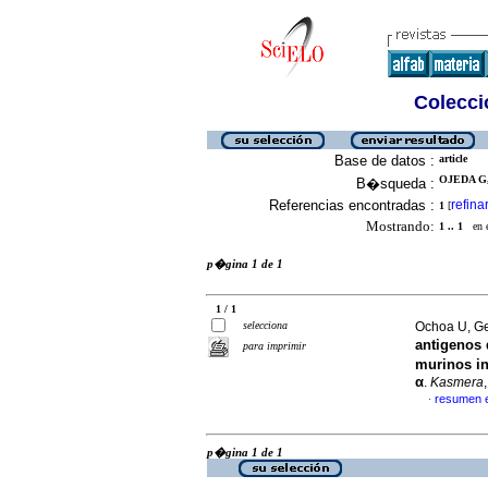
Colecció
Base de datos :
article
OJEDA G,
B�squeda :
Referencias encontradas :
refina
1
[
Mostrando:
1 .. 1
en el
p�gina 1 de 1
1 / 1
selecciona
Ochoa U, Ge
antigenos
para imprimir
murinos in
α
.
Kasmera
resumen 
·
p�gina 1 de 1