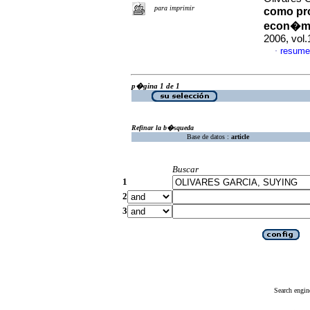
para imprimir
como pro
econ�mi
2006, vol
resume
·
p�gina 1 de 1
Refinar la b�squeda
Base de datos :
article
Buscar
1
2
3
Search engin