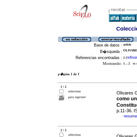
Colecció
Base de datos :
article
OLIVARES
B�squeda :
Referencias encontradas :
refina
2
[
Mostrando:
1 .. 2
en el
p�gina 1 de 1
1 / 2
selecciona
Olivares 
para imprimir
como un 
Constitu
p.11-36. 
resume
·
2 / 2
selecciona
Olivares 