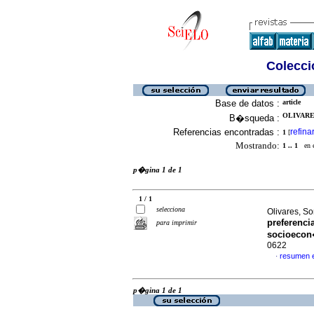
Colecció
Base de datos :
article
OLIVARES
B�squeda :
Referencias encontradas :
refina
1
[
Mostrando:
1 .. 1
en el
p�gina 1 de 1
1 / 1
selecciona
Olivares, So
preferenci
para imprimir
socioeco
0622
resumen 
·
p�gina 1 de 1