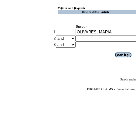
Refinar la b�squeda
Base de datos :
article
Buscar
1
2
3
Search engin
BIREME/OPS/OMS - Centro Latinoameric