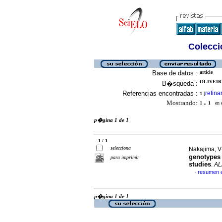
Colecció
Base de datos :
article
OLIVEIR
B�squeda :
Referencias encontradas :
refina
1
[
Mostrando:
1 .. 1
en el
p�gina 1 de 1
1 / 1
selecciona
Nakajima, V
genotypes
para imprimir
studies
.
AL
resumen 
·
p�gina 1 de 1