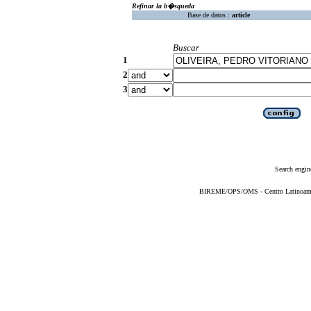
Refinar la b�squeda
Base de datos :
article
Buscar
1
2
3
Search engin
BIREME/OPS/OMS - Centro Latinoameric