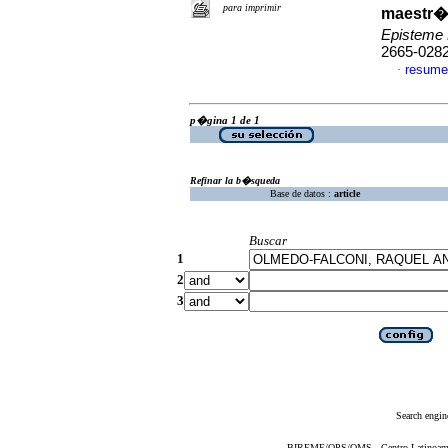
para imprimir
maestr�
Episteme
2665-028
resume
·
p�gina 1 de 1
Refinar la b�squeda
Base de datos :
article
Buscar
1
2
3
Search engin
BIREME/OPS/OMS - Centro Latinoameric