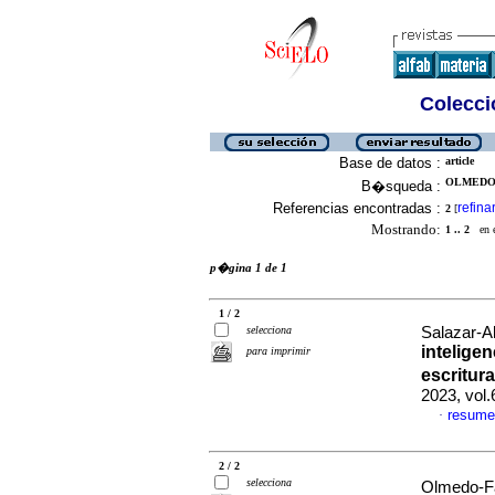
Colecció
Base de datos :
article
OLMEDO-
B�squeda :
Referencias encontradas :
refina
2
[
Mostrando:
1 .. 2
en el
p�gina 1 de 1
1 / 2
selecciona
Salazar-Al
inteligen
para imprimir
escritur
2023, vol
resume
·
2 / 2
selecciona
Olmedo-Fa