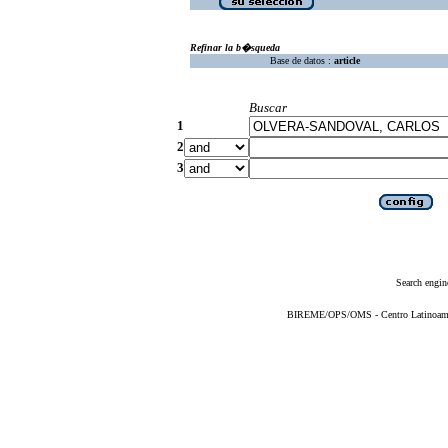
Refinar la b�squeda
Base de datos :
article
Buscar
1
2
3
Search engin
BIREME/OPS/OMS - Centro Latinoameric