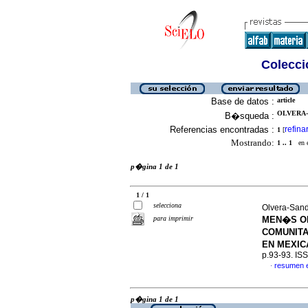
Colecció
Base de datos :
article
OLVERA-
B�squeda :
Referencias encontradas :
refina
1
[
Mostrando:
1 .. 1
en el
p�gina 1 de 1
1 / 1
selecciona
Olvera-Sando
para imprimir
MEN�S O
COMUNITA
EN MEXIC
p.93-93. IS
resumen 
·
p�gina 1 de 1