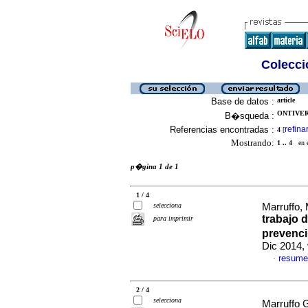
Colecció
Base de datos :
article
ONTIVER
B�squeda :
Referencias encontradas :
refina
4
[
Mostrando:
1 .. 4
en el
p�gina 1 de 1
1 / 4
selecciona
Marruffo,
trabajo 
para imprimir
prevenci
Dic 2014, 
resume
·
2 / 4
selecciona
Marruffo G