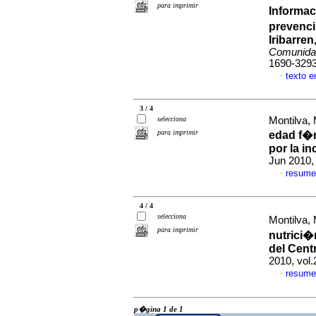
para imprimir
Informac
prevenc
Iribarre
Comunida
1690-329
texto 
·
3 / 4
selecciona
Montilva, 
para imprimir
edad f�r
por la i
Jun 2010,
resume
·
4 / 4
selecciona
Montilva, 
para imprimir
nutrici�
del Cent
2010, vol.
resume
·
p�gina 1 de 1