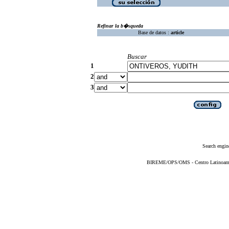
Refinar la b�squeda
Base de datos :
article
Buscar
1
2
3
Search engin
BIREME/OPS/OMS - Centro Latinoameric