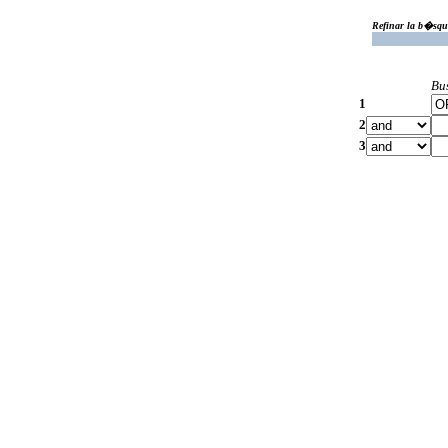
Refinar la b�squ
Bu
1
2
3