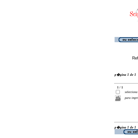
Ref
p�gina 1 de 1
1 / 1
selecciona
para impr
p�gina 1 de 1