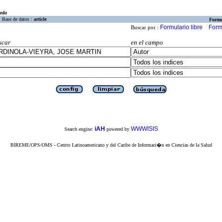
eda
Base de datos :
article
Formu
Formulario libre
Form
Buscar por :
scar
en el campo
iAH
WWWISIS
Search engine:
powered by
BIREME/OPS/OMS - Centro Latinoamericano y del Caribe de Informaci�n en Ciencias de la Salud