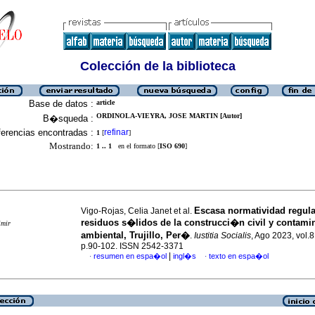
Colección de la biblioteca
Base de datos :
article
ORDINOLA-VIEYRA, JOSE MARTIN [Autor]
B�squeda :
erencias encontradas :
refinar
1
[
]
Mostrando:
1 .. 1
en el formato [
ISO 690
]
Escasa normatividad regula
Vigo-Rojas, Celia Janet et al.
residuos s�lidos de la construcci�n civil y contam
imir
ambiental, Trujillo, Per�
.
Iustitia Socialis
, Ago 2023, vol.8
p.90-102. ISSN 2542-3371
|
resumen en espa�ol
ingl�s
texto en espa�ol
·
·