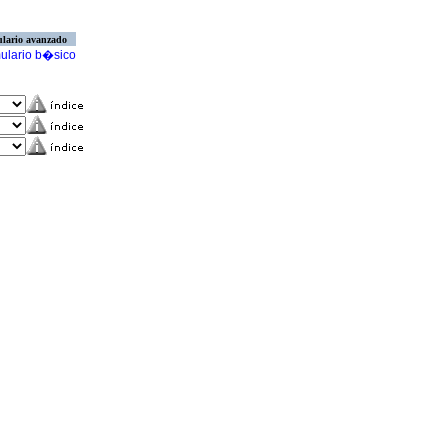
lario avanzado
ulario b�sico