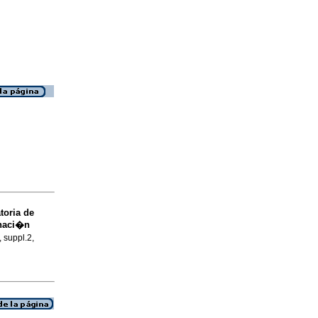
toria de
inaci�n
, suppl.2,