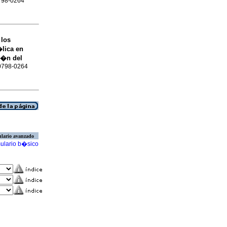
0798-0264
 los
lica en
i�n del
 0798-0264
lario avanzado
ulario b�sico