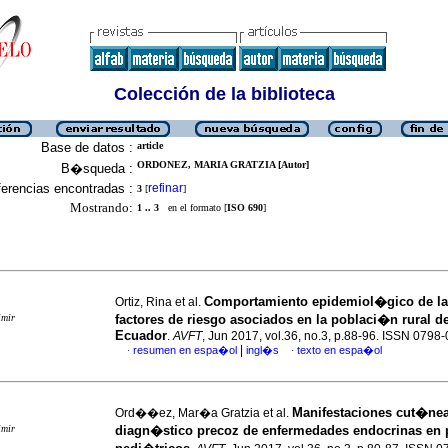
Colección de la biblioteca
Base de datos :
article
ORDONEZ, MARIA GRATZIA [Autor]
B�squeda :
erencias encontradas :
refinar
3
[
]
Mostrando:
1 .. 3
en el formato [
ISO 690
]
Comportamiento epidemiol�gico de la
Ortiz, Rina et al.
imir
factores de riesgo asociados en la poblaci�n rural 
Ecuador
.
AVFT
, Jun 2017, vol.36, no.3, p.88-96. ISSN 0798
|
resumen en espa�ol
ingl�s
texto en espa�ol
·
·
Manifestaciones cut�ne
Ord��ez, Mar�a Gratzia et al.
imir
diagn�stico precoz de enfermedades endocrinas en 