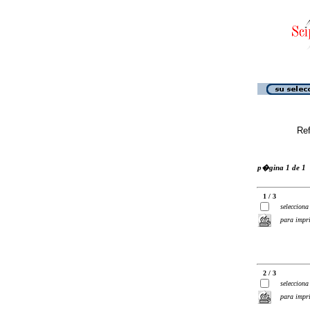
Ref
p�gina 1 de 1
1 / 3
selecciona
para impr
2 / 3
selecciona
para impr