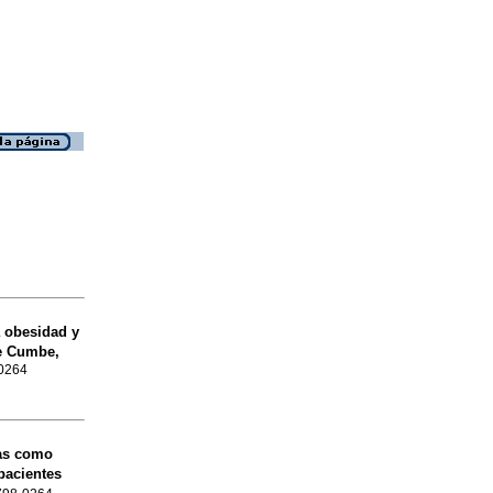
 obesidad y
de Cumbe,
-0264
as como
pacientes