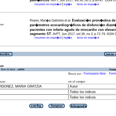
pedi�tricos
.
AVFT
, Jun 2017, vol.36, no.3, p.80-87. ISSN 
|
resumen en espa�ol
ingl�s
texto en espa�ol
·
·
Evaluaci�n pron�stica de
Reyes, Mar�a Gabriela et al.
imir
par�metros ecocardiogr�ficos de disfunci�n diast�
pacientes con infarto agudo de miocardio con elevac
segmento ST
.
AVFT
, Jun 2017, vol.36, no.3, p.72-79. ISSN
|
resumen en espa�ol
ingl�s
texto en espa�ol
·
·
eda
Base de datos :
article
Formu
Formulario libre
Form
Buscar por :
scar
en el campo