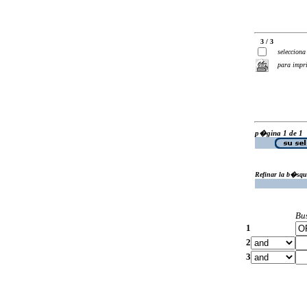
3 / 3
selecciona
para impr
p�gina 1 de 1
Refinar la b�squ
Bu
1
2
3