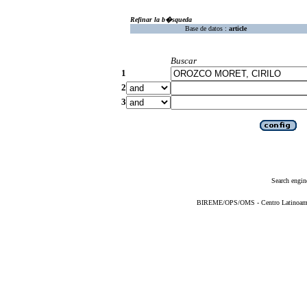
Refinar la b�squeda
Base de datos :
article
Buscar
1
2
3
Search engin
BIREME/OPS/OMS - Centro Latinoameric