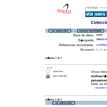
Colecció
Base de datos :
article
OROZCO 
B�squeda :
Referencias encontradas :
refina
1
[
Mostrando:
1 .. 1
en el
p�gina 1 de 1
1 / 1
selecciona
Orozco More
motivaci�n
para imprimir
pensamien
2009, vol.3
resumen 
·
p�gina 1 de 1