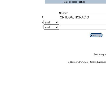
Base de datos :
article
Buscar
1
2
3
Search engin
BIREME/OPS/OMS - Centro Latinoameric