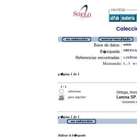
Colecció
Base de datos :
article
ORTEGA,
B�squeda :
Referencias encontradas :
refina
1
[
Mostrando:
1 .. 1
en el
p�gina 1 de 1
1 / 1
selecciona
Ortega, Hor
Lemna SP
para imprimir
resumen 
·
p�gina 1 de 1
Refinar la b�squeda