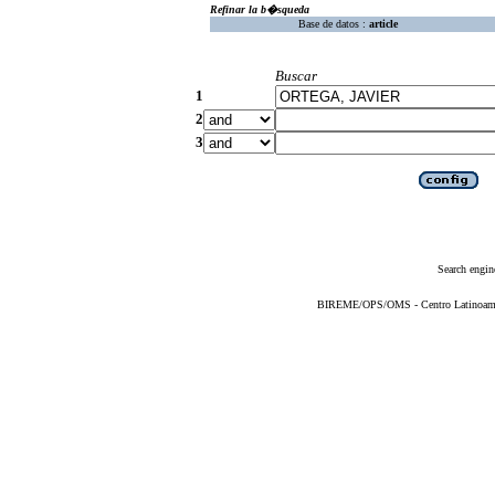
Refinar la b�squeda
Base de datos :
article
Buscar
1
2
3
Search engin
BIREME/OPS/OMS - Centro Latinoameric