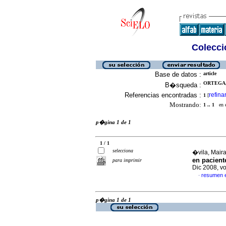
Colecció
Base de datos :
article
ORTEGA, 
B�squeda :
Referencias encontradas :
refina
1
[
Mostrando:
1 .. 1
en el
p�gina 1 de 1
1 / 1
selecciona
�vila, Maira
en pacien
para imprimir
Dic 2008, v
resumen 
·
p�gina 1 de 1