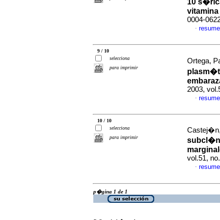
10 s�ri
vitamina
0004-062
resume
·
9 / 10
selecciona
Ortega, Pa
para imprimir
plasm�ti
embaraz
2003, vol
resume
·
10 / 10
selecciona
Castej�n,
para imprimir
subcl�ni
marginal
vol.51, n
resume
·
p�gina 1 de 1