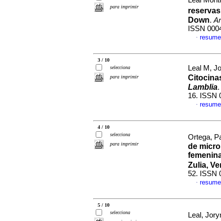
Leal Monti
para imprimir
reservas
Down
.
Ar
ISSN 000
resume
·
3 / 10
Leal M, J
selecciona
Citocina
para imprimir
Lamblia
16. ISSN 
resume
·
4 / 10
selecciona
Ortega, Pa
para imprimir
de micro
femenina
Zulia, V
52. ISSN 
resume
·
5 / 10
selecciona
Leal, Jory