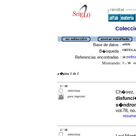
Colecció
Base de datos :
article
ORTEGA, 
B�squeda :
Referencias encontradas :
refin
10
[
Mostrando:
1 .. 10
en 
p�gina 1 de 1
1 / 10
selecciona
Ch�vez, C
para imprimir
disfunci
s�ndro
vol.78, n
resume
·
2 / 10
selecciona