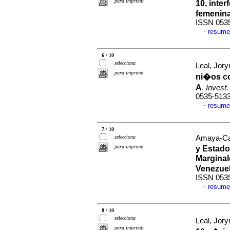
para imprimir
10, inte
femenin
ISSN 053
resume
·
6 / 10
selecciona
Leal, Jory
para imprimir
ni�os co
A
.
Invest
0535-513
resume
·
7 / 10
selecciona
Amaya-Cas
para imprimir
y Estado
Marginal
Venezue
ISSN 053
resume
·
8 / 10
selecciona
Leal, Jory
para imprimir