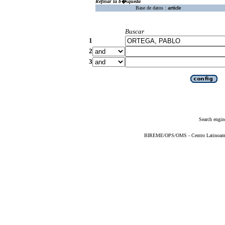
Refinar la b�squeda
Base de datos :
article
Buscar
1
2
3
Search engin
BIREME/OPS/OMS - Centro Latinoameric