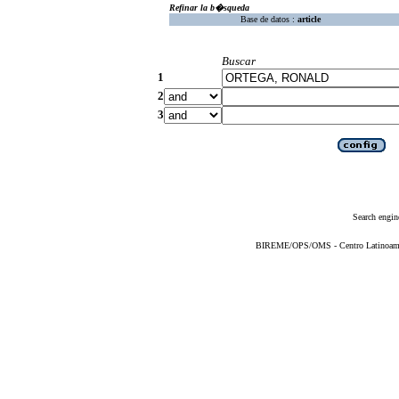
Refinar la b�squeda
Base de datos :
article
Buscar
1
2
3
Search engin
BIREME/OPS/OMS - Centro Latinoameric