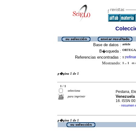
Colecció
Base de datos :
article
ORTEGA,
B�squeda :
Referencias encontradas :
refina
1
[
Mostrando:
1 .. 1
en el
p�gina 1 de 1
1 / 1
selecciona
Pestana, Ele
Venezuela 
para imprimir
16. ISSN 0
resumen 
·
p�gina 1 de 1