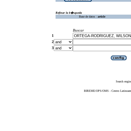
Refinar la b�squeda
Base de datos :
article
Buscar
1
2
3
Search engin
BIREME/OPS/OMS - Centro Latinoameric