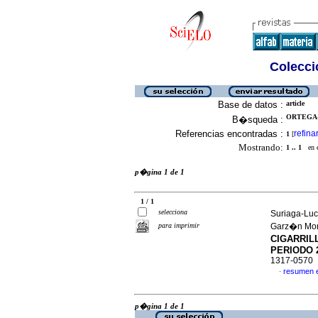
Colecció
Base de datos :
article
ORTEGA-
B�squeda :
Referencias encontradas :
refina
1
[
Mostrando:
1 .. 1
en el
p�gina 1 de 1
1 / 1
selecciona
Suriaga-Luc
para imprimir
Garz�n Mon
CIGARRIL
PERIODO 2
1317-0570
resumen 
·
p�gina 1 de 1