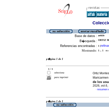
Colecció
Base de datos :
article
ORTIZ M
B�squeda :
Referencias encontradas :
refina
1
[
Mostrando:
1 .. 1
en el
p�gina 1 de 1
1 / 1
selecciona
Ortiz Monte
para imprimir
Maricarme
de los usu
2026, vol.6
resumen 
·
p�gina 1 de 1