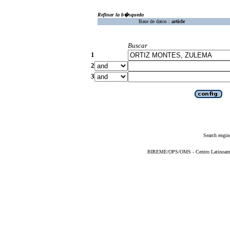
Refinar la b�squeda
Base de datos :
article
Buscar
1
2
3
Search engin
BIREME/OPS/OMS - Centro Latinoameric