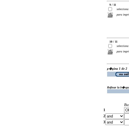
9 / 11
selecciona
para impr
10 / 11
selecciona
para impr
p�gina 1 de 2
Refinar la b�squ
Bu
1
2
3