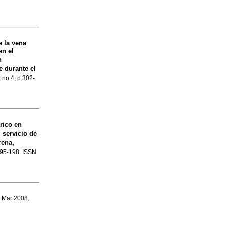
e la vena
en el
n
 durante el
, no.4, p.302-
rico en
 servicio de
rena,
.195-198. ISSN
, Mar 2008,