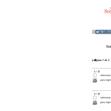
Ref
p�gina 1 de 2
1 / 11
selecciona
para impr
2 / 11
selecciona
para impr