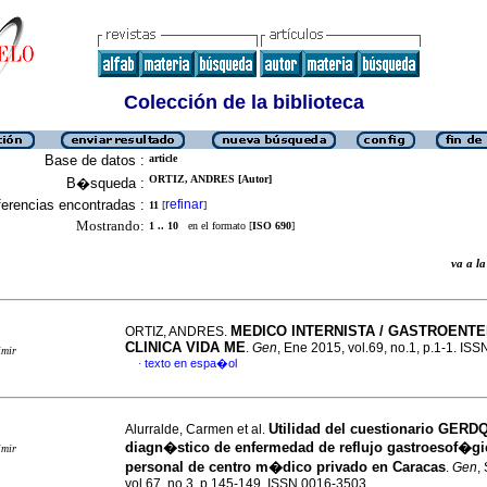
Colección de la biblioteca
Base de datos :
article
ORTIZ, ANDRES [Autor]
B�squeda :
erencias encontradas :
refinar
11
[
]
Mostrando:
1 .. 10
en el formato [
ISO 690
]
va a 
MEDICO INTERNISTA / GASTROE
ORTIZ, ANDRES.
CLINICA VIDA ME
.
Gen
, Ene 2015, vol.69, no.1, p.1-1. IS
imir
texto en espa�ol
·
Utilidad del cuestionario GERD
Alurralde, Carmen et al.
diagn�stico de enfermedad de reflujo gastroesof�gi
imir
personal de centro m�dico privado en Caracas
.
Gen
,
vol.67, no.3, p.145-149. ISSN 0016-3503