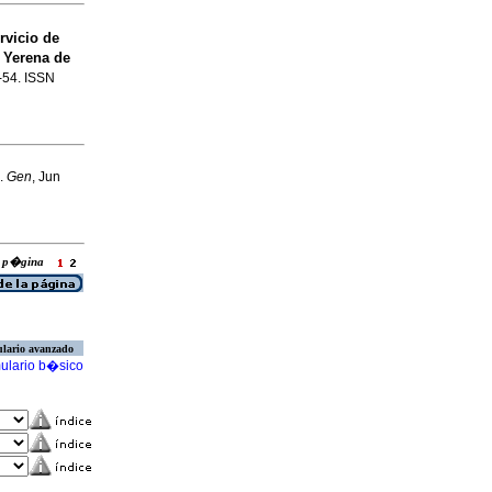
rvicio de
 Yerena de
2-54. ISSN
.
Gen
, Jun
la p�gina
lario avanzado
ulario b�sico