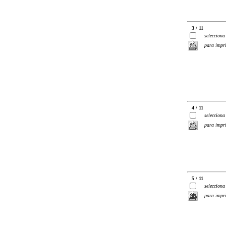
3 / 11
selecciona
para impr
4 / 11
selecciona
para impr
5 / 11
selecciona
para impr