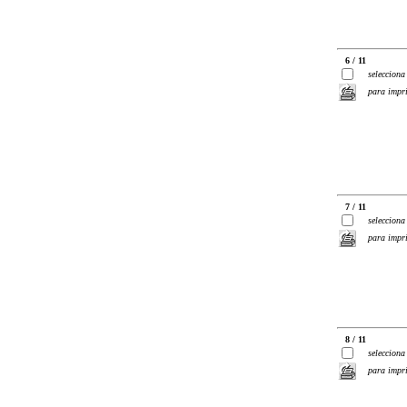
6 / 11
selecciona
para impr
7 / 11
selecciona
para impr
8 / 11
selecciona
para impr