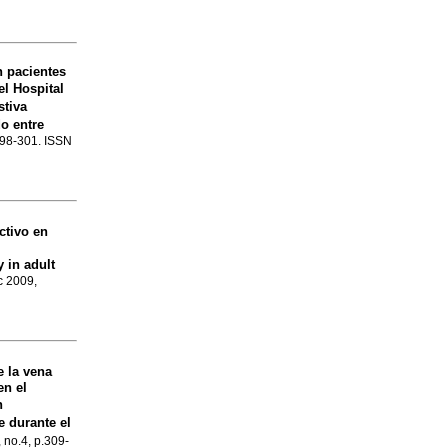
n pacientes
el Hospital
stiva
o entre
.298-301. ISSN
ctivo en
 in adult
ic 2009,
e la vena
en el
n
 durante el
, no.4, p.309-