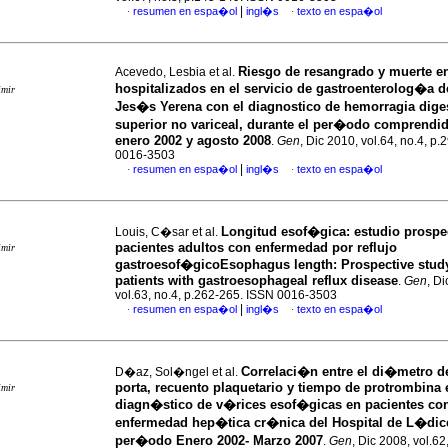
|
resumen en espa�ol
ingl�s
texto en espa�ol
·
·
Riesgo de resangrado y muerte e
Acevedo, Lesbia et al.
hospitalizados en el servicio de gastroenterolog�a d
imir
Jes�s Yerena con el diagnostico de hemorragia dige
superior no variceal, durante el per�odo comprendid
enero 2002 y agosto 2008
.
Gen
, Dic 2010, vol.64, no.4, p
0016-3503
|
resumen en espa�ol
ingl�s
texto en espa�ol
·
·
Longitud esof�gica
:
estudio prospe
Louis, C�sar et al.
pacientes adultos con enfermedad por reflujo
imir
gastroesof�gico
Esophagus length
:
Prospective study
patients with gastroesophageal reflux disease
.
Gen
, D
vol.63, no.4, p.262-265. ISSN 0016-3503
|
resumen en espa�ol
ingl�s
texto en espa�ol
·
·
Correlaci�n entre el di�metro d
D�az, Sol�ngel et al.
porta, recuento plaquetario y tiempo de protrombina 
imir
diagn�stico de v�rices esof�gicas en pacientes co
enfermedad hep�tica cr�nica del Hospital de L�dice
per�odo Enero 2002- Marzo 2007
.
Gen
, Dic 2008, vol.62