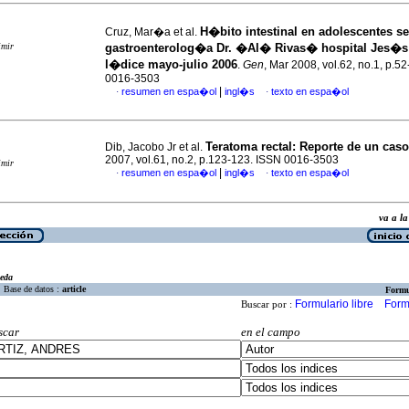
H�bito intestinal en adolescentes se
Cruz, Mar�a et al.
imir
gastroenterolog�a Dr. �Al� Rivas� hospital Jes�s
l�dice mayo-julio 2006
.
Gen
, Mar 2008, vol.62, no.1, p.5
0016-3503
|
resumen en espa�ol
ingl�s
texto en espa�ol
·
·
Teratoma rectal
:
Reporte de un caso
Dib, Jacobo Jr et al.
2007, vol.61, no.2, p.123-123. ISSN 0016-3503
imir
|
resumen en espa�ol
ingl�s
texto en espa�ol
·
·
va a 
eda
Base de datos :
article
Formu
Formulario libre
Form
Buscar por :
scar
en el campo