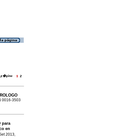
la p�gina
NTEROLOGO
SN 0016-3503
Q para
co en
 Set 2013,