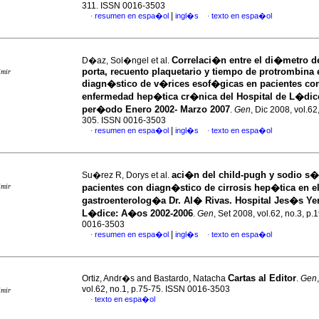
311. ISSN 0016-3503
|
resumen en espa�ol
ingl�s
texto en espa�ol
·
·
Correlaci�n entre el di�metro d
D�az, Sol�ngel et al.
porta, recuento plaquetario y tiempo de protrombina 
imir
diagn�stico de v�rices esof�gicas en pacientes co
enfermedad hep�tica cr�nica del Hospital de L�dice
per�odo Enero 2002- Marzo 2007
.
Gen
, Dic 2008, vol.62
305. ISSN 0016-3503
|
resumen en espa�ol
ingl�s
texto en espa�ol
·
·
aci�n del child-pugh y sodio s�
Su�rez R, Dorys et al.
imir
pacientes con diagn�stico de cirrosis hep�tica en el
gastroenterolog�a Dr. Al� Rivas. Hospital Jes�s Ye
L�dice
:
A�os 2002-2006
.
Gen
, Set 2008, vol.62, no.3, p
0016-3503
|
resumen en espa�ol
ingl�s
texto en espa�ol
·
·
Cartas al Editor
Ortiz, Andr�s and Bastardo, Natacha
.
Gen
vol.62, no.1, p.75-75. ISSN 0016-3503
imir
texto en espa�ol
·