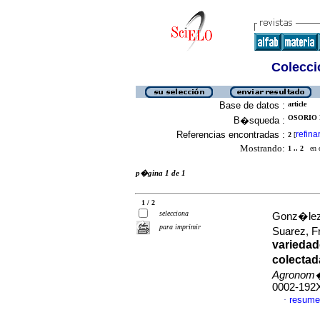
Colecció
Base de datos :
article
OSORIO 
B�squeda :
Referencias encontradas :
refina
2
[
Mostrando:
1 .. 2
en el
p�gina 1 de 1
1 / 2
selecciona
Gonz�lez 
para imprimir
Suarez, F
variedad
colectad
Agronom�
0002-192
resume
·