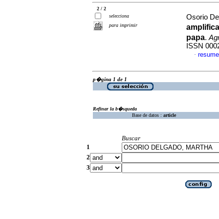
2 / 2
selecciona
Osorio De
para imprimir
amplific
papa
.
Ag
ISSN 000
resume
·
p�gina 1 de 1
Refinar la b�squeda
Base de datos :
article
Buscar
1
2
3