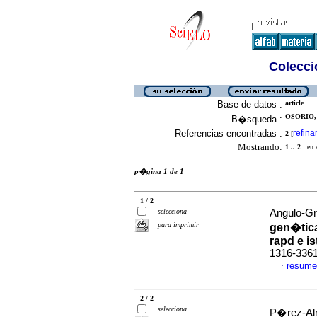
Colecció
Base de datos :
article
OSORIO, 
B�squeda :
Referencias encontradas :
refina
2
[
Mostrando:
1 .. 2
en el
p�gina 1 de 1
1 / 2
selecciona
Angulo-Gra
para imprimir
gen�tic
rapd e is
1316-336
resume
·
2 / 2
selecciona
P�rez-Alme