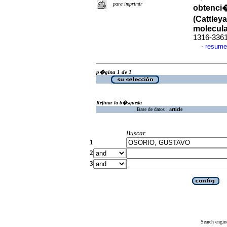
para imprimir
obtenci
(Cattleya
molecul
1316-336
resume
·
p�gina 1 de 1
Refinar la b�squeda
Base de datos :
article
Buscar
1
2
3
Search engin