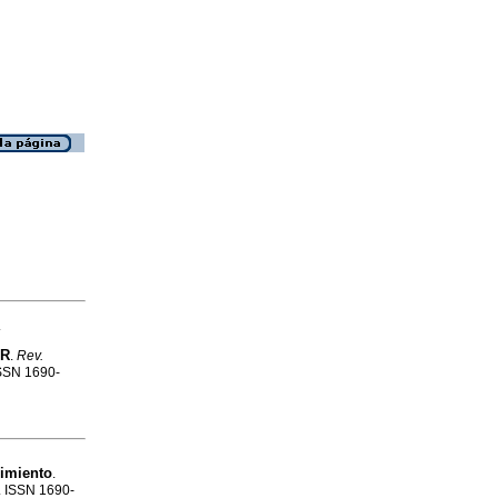
Y
ER
.
Rev.
ISSN 1690-
cimiento
.
3. ISSN 1690-