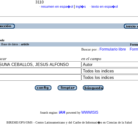
3110
|
resumen en espa�ol
ingl�s
texto en espa�ol
·
·
eda
Base de datos :
article
Formu
Formulario libre
Form
Buscar por :
scar
en el campo
iAH
WWWISIS
Search engine:
powered by
BIREME/OPS/OMS - Centro Latinoamericano y del Caribe de Informaci�n en Ciencias de la Salud