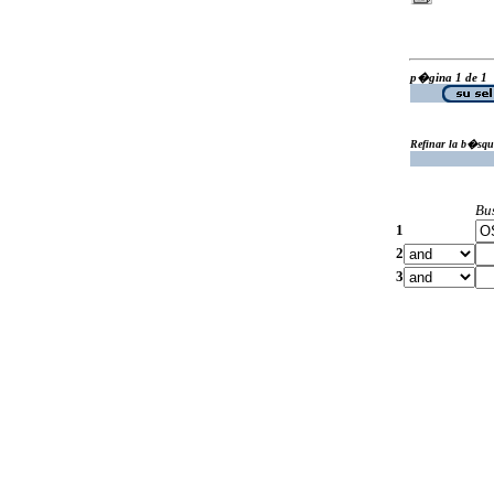
p�gina 1 de 1
Refinar la b�squ
Bu
1
2
3