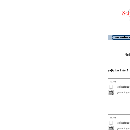
Ref
p�gina 1 de 1
1 / 2
selecciona
para impr
2 / 2
selecciona
para impr