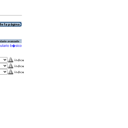
lario avanzado
ulario b�sico