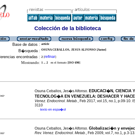
Colección de la biblioteca
Base de datos :
article
OSUNA CEBALLOS, JESUS ALFONSO [Autor]
B�squeda :
erencias encontradas :
refinar
2
[
]
Mostrando:
1 .. 2
en el formato [
ISO 690
]
EDUCACI�N, CIENCIA 
Osuna Ceballos, Jes�s Alfonso.
imir
TECNOLOG�A EN VENEZUELA
:
DESHACER Y HAC
Venez. Endocrinol. Metab.
, Feb 2017, vol.15, no.1, p.09-10. 
3110
texto en espa�ol
·
Globalizaci�n y enveje
Osuna Ceballos, Jes�s Alfonso.
Rev. Venez. Endocrinol. Metab.
, Feb 2009, vol.7, no.1, p.3-1
imir