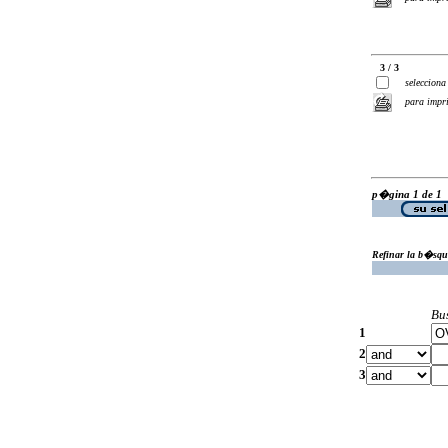
3 / 3
selecciona
para impr
p�gina 1 de 1
Refinar la b�squ
Bu
1
2
3