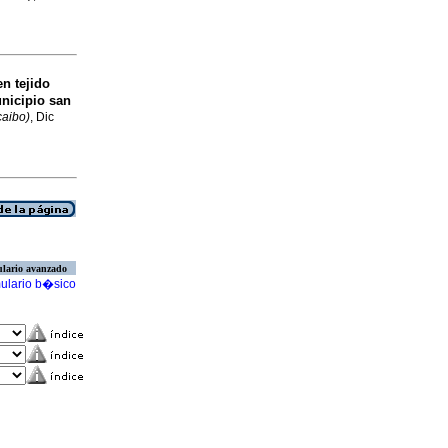
n tejido
nicipio san
caibo)
, Dic
lario avanzado
ulario b�sico