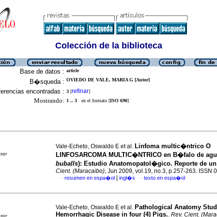
Colección de la biblioteca
Base de datos :
article
OVIEDO DE VALE, MARIA G [Autor]
B�squeda :
erencias encontradas :
refinar
3
[
]
Mostrando:
1 .. 3
en el formato [
ISO 690
]
Linfoma multic�ntrico O
Vale-Echeto, Oswaldo E et al.
imir
LINFOSARCOMA MULTIC�NTRICO en B�falo de agua
bubalIs
)
:
Estudio Anatomopatol�gico. Reporte de un
Cient. (Maracaibo)
, Jun 2009, vol.19, no.3, p.257-263. ISSN
|
resumen en espa�ol
ingl�s
texto en espa�ol
·
·
Pathological Anatomy Stud
Vale-Echeto, Oswaldo E et al.
Hemorrhagic Disease in four (4) Pigs.
.
Rev. Cient. (Mara
imir