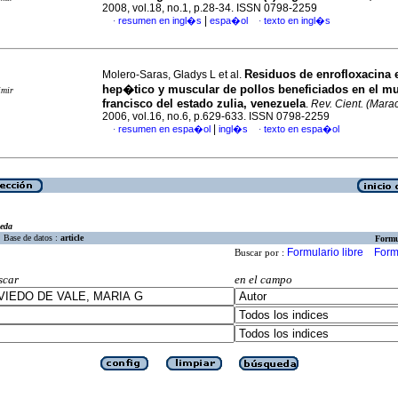
2008, vol.18, no.1, p.28-34. ISSN 0798-2259
|
resumen en ingl�s
espa�ol
texto en ingl�s
·
·
Residuos de enrofloxacina e
Molero-Saras, Gladys L et al.
hep�tico y muscular de pollos beneficiados en el mu
imir
francisco del estado zulia, venezuela
.
Rev. Cient. (Mara
2006, vol.16, no.6, p.629-633. ISSN 0798-2259
|
resumen en espa�ol
ingl�s
texto en espa�ol
·
·
eda
Base de datos :
article
Formu
Formulario libre
Form
Buscar por :
scar
en el campo