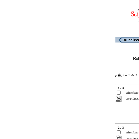
Ref
p�gina 1 de 1
1 / 3
selecciona
para impr
2 / 3
selecciona
para impr