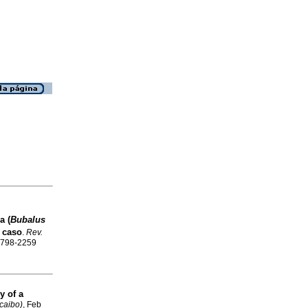
 (
Bubalus
 caso
.
Rev.
 0798-2259
y of a
caibo)
, Feb