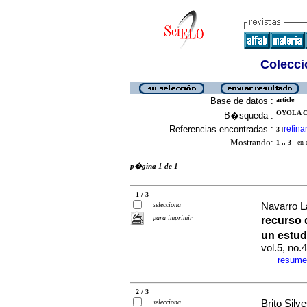
Colecció
Base de datos :
article
OYOLA C
B�squeda :
Referencias encontradas :
refina
3
[
Mostrando:
1 .. 3
en el
p�gina 1 de 1
1 / 3
selecciona
Navarro L
para imprimir
recurso 
un estud
vol.5, no
resume
·
2 / 3
selecciona
Brito Silv