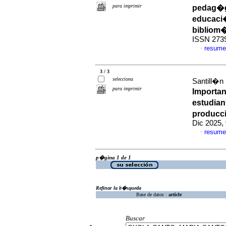
para imprimir
pedag�gi
educaci�
bibliom�
ISSN 273
resume
·
3 / 3
selecciona
Santill�n 
para imprimir
Importan
estudian
producc
Dic 2025,
resume
·
p�gina 1 de 1
Refinar la b�squeda
Base de datos :
article
Buscar