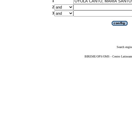
1
2
3
Search engin
BIREME/OPS/OMS - Centro Latinoameric