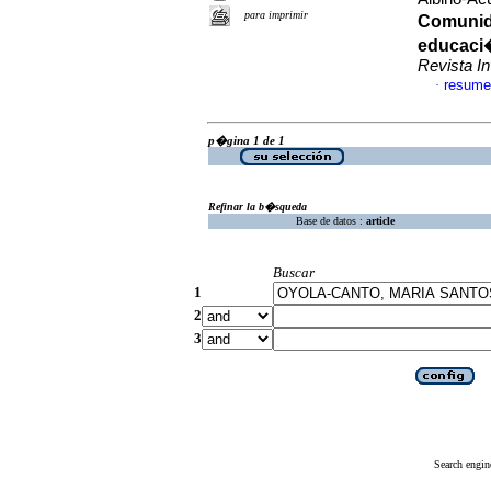
para imprimir
Comunida
educaci�
Revista 
resume
·
p�gina 1 de 1
Refinar la b�squeda
Base de datos :
article
Buscar
1
2
3
Search engin