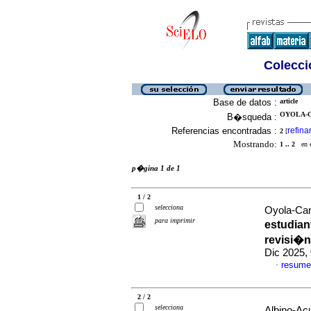
Colecció
Base de datos :
article
OYOLA-C
B�squeda :
Referencias encontradas :
refina
2
[
Mostrando:
1 .. 2
en el
p�gina 1 de 1
1 / 2
selecciona
Oyola-Can
para imprimir
estudian
revisi�n
Dic 2025,
resume
·
2 / 2
selecciona
Albino-Ac