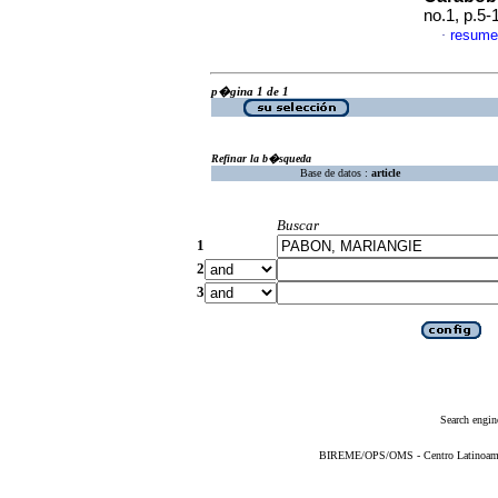
no.1, p.5
resume
·
p�gina 1 de 1
Refinar la b�squeda
Base de datos :
article
Buscar
1
2
3
Search engin
BIREME/OPS/OMS - Centro Latinoameric