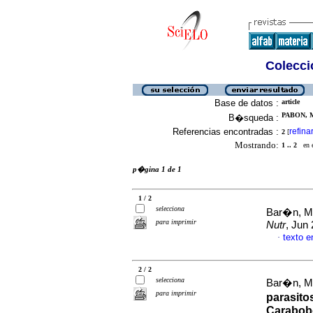
Colecció
Base de datos :
article
PABON, M
B�squeda :
Referencias encontradas :
refina
2
[
Mostrando:
1 .. 2
en el
p�gina 1 de 1
1 / 2
selecciona
Bar�n, Ma
para imprimir
Nutr
, Jun
texto 
·
2 / 2
selecciona
Bar�n, Ma
para imprimir
parasitos
Carabob