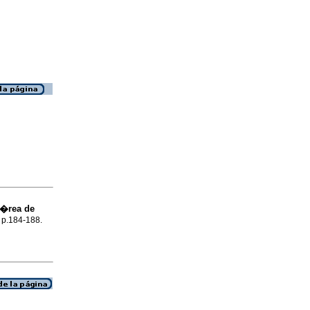
 �rea de
, p.184-188.