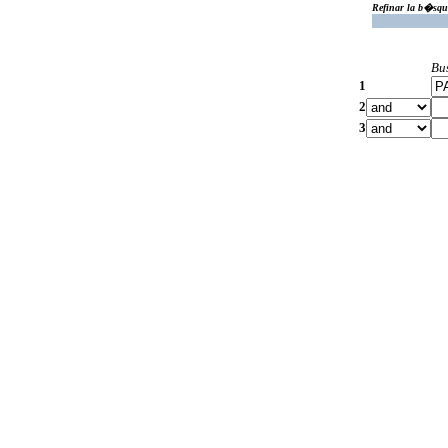
Refinar la b�squ
Bu
1
2
3