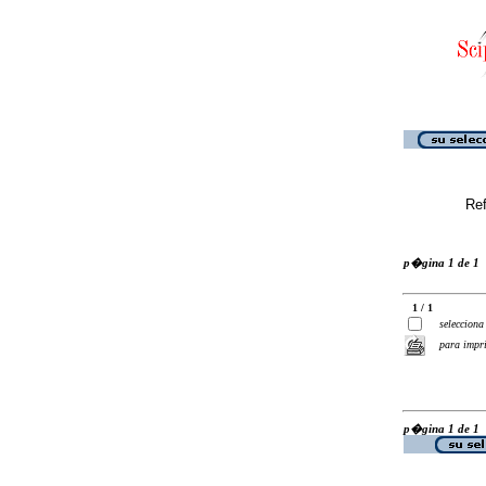
Ref
p�gina 1 de 1
1 / 1
selecciona
para impr
p�gina 1 de 1