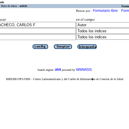
eda
Base de datos :
article
Formu
Formulario libre
Form
Buscar por :
scar
en el campo
iAH
WWWISIS
Search engine:
powered by
BIREME/OPS/OMS - Centro Latinoamericano y del Caribe de Informaci�n en Ciencias de la Salud