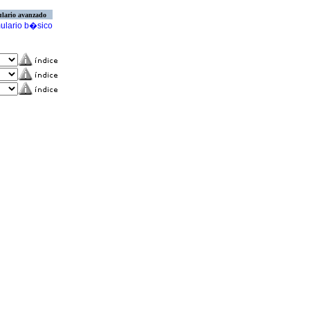
lario avanzado
ulario b�sico