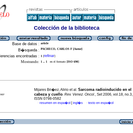
Colección de la biblioteca
Base de datos :
article
PACHECO, CARLOS F [Autor]
B�squeda :
erencias encontradas :
refinar
1
[
]
Mostrando:
1 .. 1
en el formato [
ISO 690
]
Sarcoma radioinducido en el
Mijares Bri�ez, Alirio et al.
cabeza y cuello
.
Rev. Venez. Oncol.
, Set 2006, vol.18, no.3
imir
ISSN 0798-0582
|
resumen en espa�ol
ingl�s
texto en espa�ol
·
·