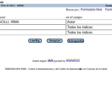
eda
Base de datos :
article
Formu
Formulario libre
Form
Buscar por :
scar
en el campo
iAH
WWWISIS
Search engine:
powered by
BIREME/OPS/OMS - Centro Latinoamericano y del Caribe de Informaci�n en Ciencias de la Salud