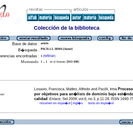
Colección de la biblioteca
Base de datos :
article
PACILLI, IRMA [Autor]
B�squeda :
erencias encontradas :
refinar
1
[
]
Mostrando:
1 .. 1
en el formato [
ISO 690
]
Proceso
Losavio, Francisca, Matteo, Alfredo and Pacilli, Irma
por objetivos para an�lisis de dominio bajo est�nd
imir
calidad
.
Enlace
, Set 2009, vol.6, no.3, p.11-28. ISSN 1690-
|
resumen en espa�ol
ingl�s
texto en espa�ol
·
·