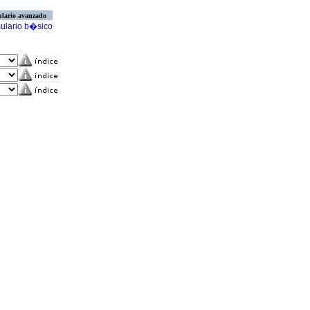
lario avanzado
ulario b�sico