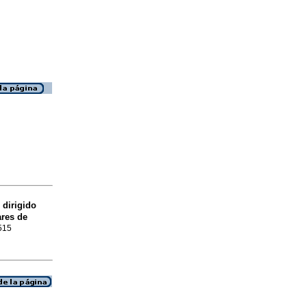
 dirigido
ares de
7515