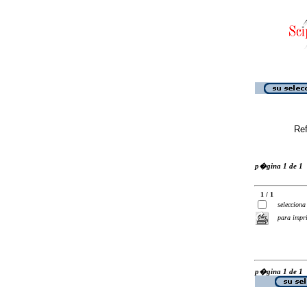
Ref
p�gina 1 de 1
1 / 1
selecciona
para impr
p�gina 1 de 1