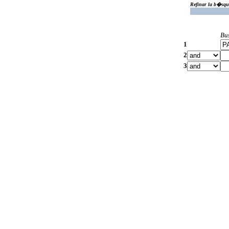
Refinar la b�squ
Bu
1
2
3