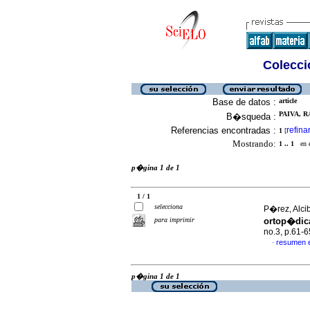
Colecció
Base de datos :
article
PAIVA, R
B�squeda :
Referencias encontradas :
refina
1
[
Mostrando:
1 .. 1
en el
p�gina 1 de 1
1 / 1
selecciona
P�rez, Alci
para imprimir
ortop�dic
no.3, p.61-
resumen 
·
p�gina 1 de 1