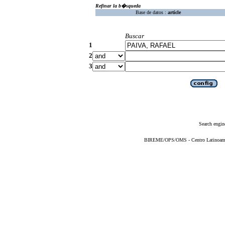
Refinar la b�squeda
Base de datos :
article
Buscar
1
2
3
Search engin
BIREME/OPS/OMS - Centro Latinoameric