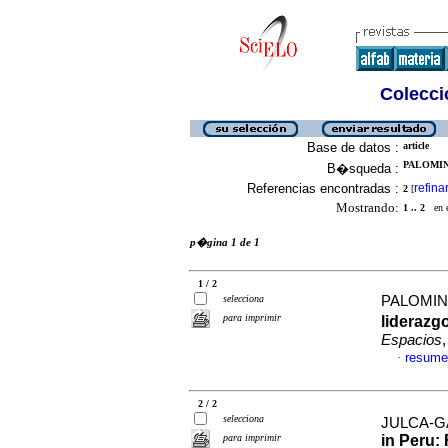
Colecció
Base de datos :
article
PALOMINO
B�squeda :
Referencias encontradas :
refina
2
[
Mostrando:
1 .. 2
en el
p�gina 1 de 1
1 / 2
selecciona
PALOMINO
para imprimir
liderazg
Espacios
resume
·
2 / 2
selecciona
JULCA-GA
para imprimir
in Peru: