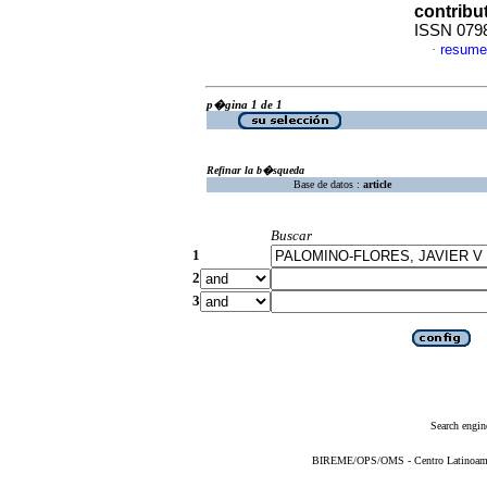
contribu
ISSN 079
resume
·
p�gina 1 de 1
Refinar la b�squeda
Base de datos :
article
Buscar
1
2
3
Search engin
BIREME/OPS/OMS - Centro Latinoameric