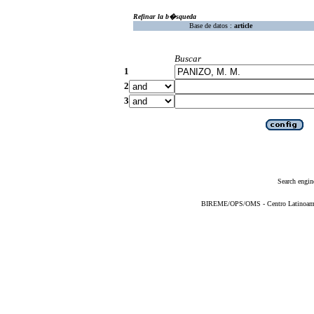
Refinar la b�squeda
Base de datos :
article
Buscar
1
2
3
Search engin
BIREME/OPS/OMS - Centro Latinoameric