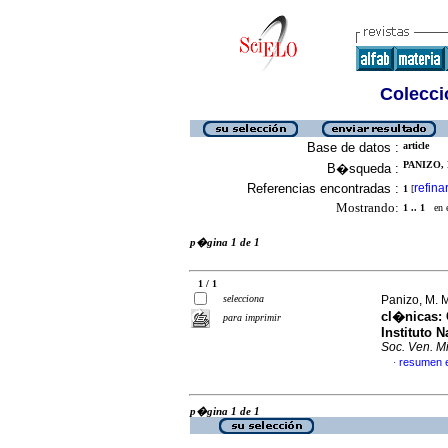
Colecció
Base de datos :
article
PANIZO, M
B�squeda :
Referencias encontradas :
refina
1
[
Mostrando:
1 .. 1
en el
p�gina 1 de 1
1 / 1
selecciona
Panizo, M. M
cl�nicas
:
para imprimir
Instituto 
Soc. Ven. Mi
resumen 
·
p�gina 1 de 1