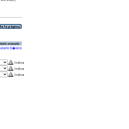
lario avanzado
ulario b�sico