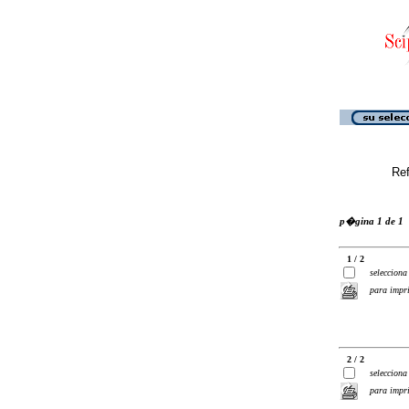
Ref
p�gina 1 de 1
1 / 2
selecciona
para impr
2 / 2
selecciona
para impr