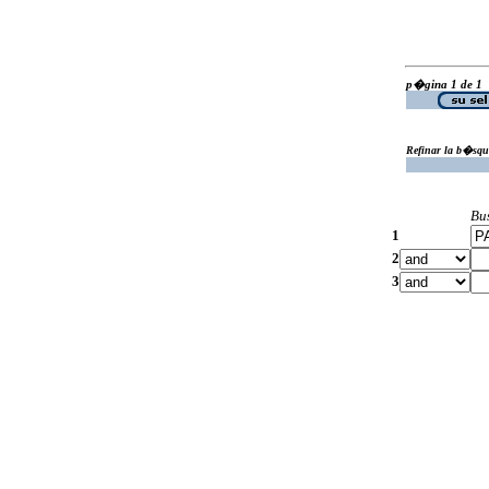
p�gina 1 de 1
Refinar la b�squ
Bu
1
2
3