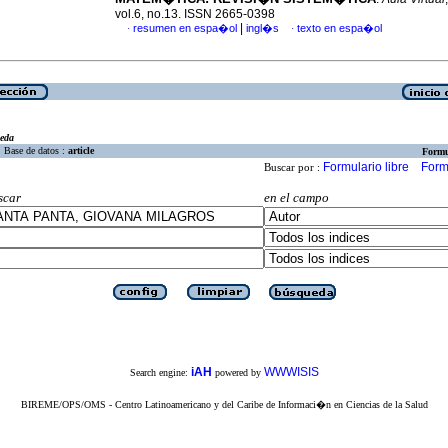
vol.6, no.13. ISSN 2665-0398
|
resumen en espa�ol
ingl�s
texto en espa�ol
·
·
eda
Base de datos :
article
Formu
Formulario libre
Form
Buscar por :
scar
en el campo
iAH
WWWISIS
Search engine:
powered by
BIREME/OPS/OMS - Centro Latinoamericano y del Caribe de Informaci�n en Ciencias de la Salud