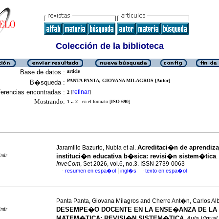
Colección de la biblioteca
Base de datos :
article
PANTA PANTA, GIOVANA MILAGROS [Autor]
B�squeda :
erencias encontradas :
refinar
2
[
]
Mostrando:
1 .. 2
en el formato [
ISO 690
]
Acreditaci�n de aprendiza
Jaramillo Bazurto, Nubia et al.
imir
instituci�n educativa b�sica: revisi�n sistem�tica
.
InveCom
, Set 2026, vol.6, no.3. ISSN 2739-0063
|
resumen en espa�ol
ingl�s
texto en espa�ol
·
·
Panta Panta, Giovana Milagros and Cherre Ant�n, Carlos Al
DESEMPE�O DOCENTE EN LA ENSE�ANZA DE LA
imir
MATEM�TICA: REVISI�N SISTEM�TICA
.
Aula Virtual