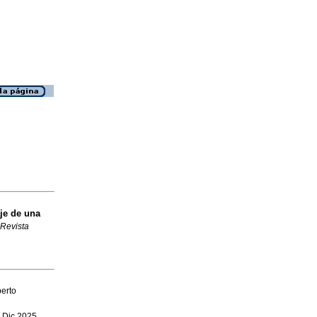
je de una
Revista
berto
, Dic 2025,