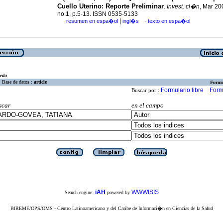
Cuello Uterino
:
Reporte Preliminar
.
Invest. cl�n
, Mar 20
no.1, p.5-13. ISSN 0535-5133
|
resumen en espa�ol
ingl�s
texto en espa�ol
·
·
eda
Base de datos :
article
Formu
Formulario libre
Form
Buscar por :
scar
en el campo
iAH
WWWISIS
Search engine:
powered by
BIREME/OPS/OMS - Centro Latinoamericano y del Caribe de Informaci�n en Ciencias de la Salud