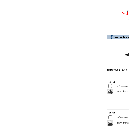
Ref
p�gina 1 de 1
1 / 2
selecciona
para impr
2 / 2
selecciona
para impr