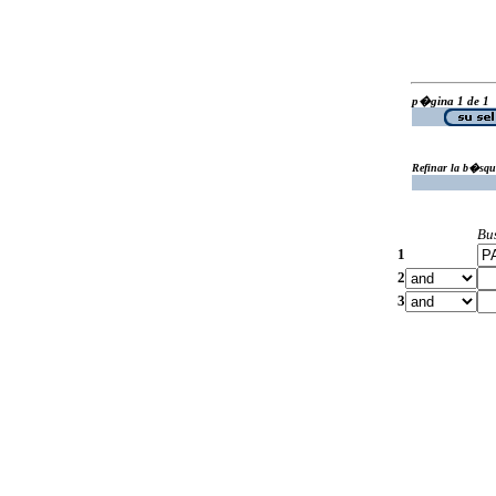
p�gina 1 de 1
Refinar la b�squ
Bu
1
2
3