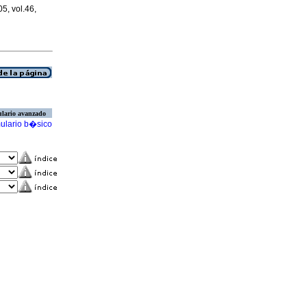
05, vol.46,
lario avanzado
ulario b�sico