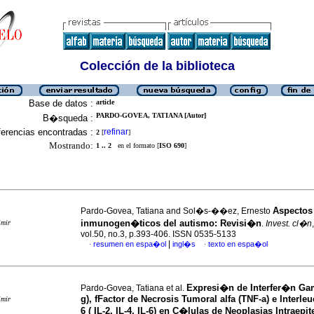
Colección de la biblioteca
Base de datos :
article
PARDO-GOVEA, TATIANA [Autor]
B�squeda :
erencias encontradas :
refinar
2
[
]
Mostrando:
1 .. 2
en el formato [
ISO 690
]
Aspectos
Pardo-Govea, Tatiana and Sol�s-��ez, Ernesto
inmunogen�ticos del autismo
:
Revisi�n
imir
.
Invest. cl�n
vol.50, no.3, p.393-406. ISSN 0535-5133
|
resumen en espa�ol
ingl�s
texto en espa�ol
·
·
Expresi�n de Interfer�n Ga
Pardo-Govea, Tatiana et al.
g), fFactor de Necrosis Tumoral alfa (TNF-a) e Interleu
imir
6 ( IL-2, IL-4, IL-6) en C�lulas de Neoplasias Intraepit