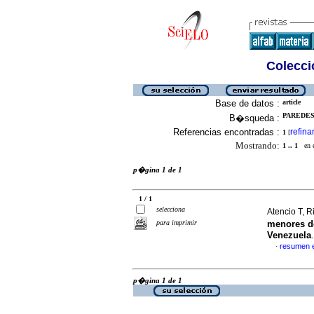
Colecció
Base de datos :
article
PAREDES,
B�squeda :
Referencias encontradas :
refina
1
[
Mostrando:
1 .. 1
en el
p�gina 1 de 1
1 / 1
selecciona
Atencio T, R
para imprimir
menores d
Venezuela
resumen 
·
p�gina 1 de 1