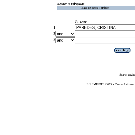
Refinar la b�squeda
Base de datos :
article
Buscar
1
2
3
Search engin
BIREME/OPS/OMS - Centro Latinoameric