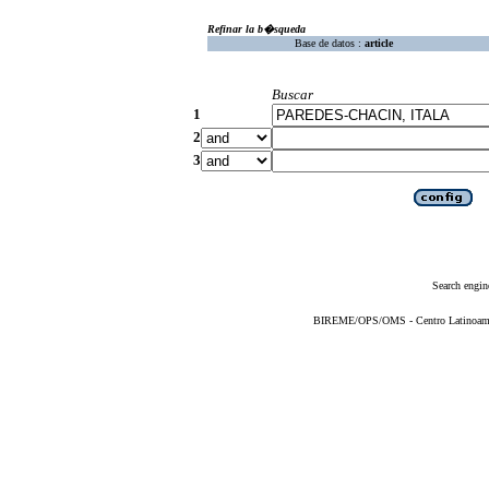
Refinar la b�squeda
Base de datos :
article
Buscar
1
2
3
Search engin
BIREME/OPS/OMS - Centro Latinoameric