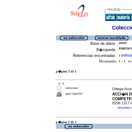
Colecció
Base de datos :
article
PAREDES-
B�squeda :
Referencias encontradas :
refina
1
[
Mostrando:
1 .. 1
en el
p�gina 1 de 1
1 / 1
selecciona
Ortega-Acure
para imprimir
ACCI�N D
COMPETEN
ISSN 1317-
resumen 
·
p�gina 1 de 1