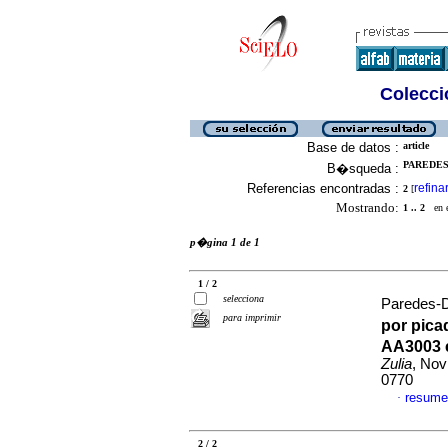
Colecció
Base de datos :
article
PAREDES
B�squeda :
Referencias encontradas :
refina
2
[
Mostrando:
1 .. 2
en el
p�gina 1 de 1
1 / 2
selecciona
Paredes-D
para imprimir
por pica
AA3003 e
Zulia
, Nov
0770
resume
·
2 / 2