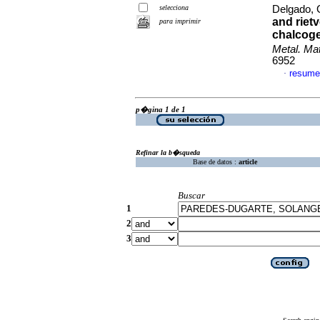
selecciona
Delgado, 
and riet
para imprimir
chalcog
Metal. Mat
6952
resume
·
p�gina 1 de 1
Refinar la b�squeda
Base de datos :
article
Buscar
1
2
3