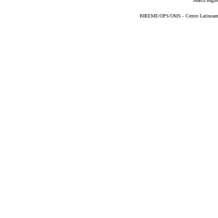
Search engin
BIREME/OPS/OMS - Centro Latinoameric