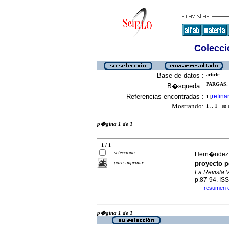
Colecció
Base de datos :
article
PARGAS, 
B�squeda :
Referencias encontradas :
refina
1
[
Mostrando:
1 .. 1
en el
p�gina 1 de 1
1 / 1
selecciona
Hern�ndez,
para imprimir
proyecto p
La Revista 
p.87-94. IS
resumen 
·
p�gina 1 de 1