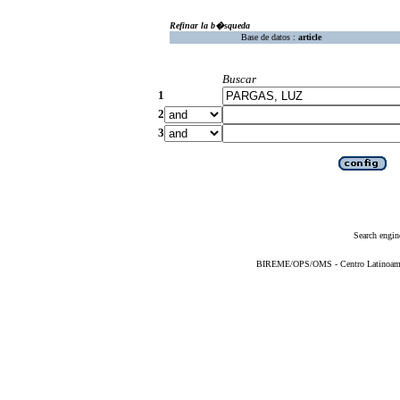
Refinar la b�squeda
Base de datos :
article
Buscar
1
2
3
Search engin
BIREME/OPS/OMS - Centro Latinoameric