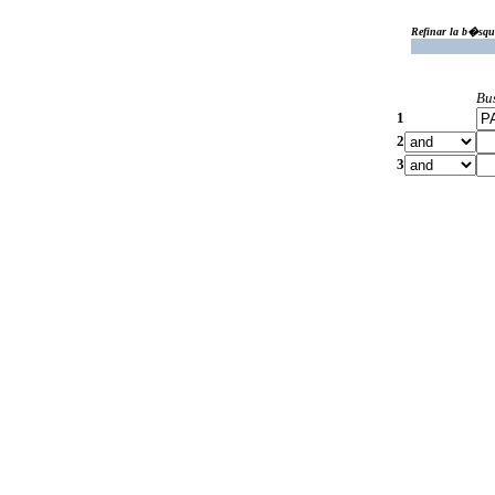
Refinar la b�squ
Bu
1
2
3