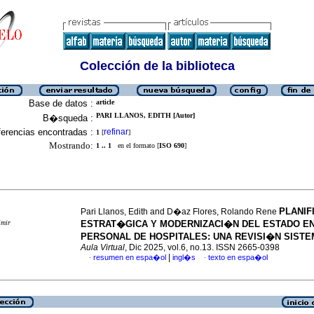
Colección de la biblioteca
Base de datos :
article
PARI LLANOS, EDITH [Autor]
B�squeda :
erencias encontradas :
refinar
1
[
]
Mostrando:
1 .. 1
en el formato [
ISO 690
]
PLANIF
Pari Llanos, Edith and D�az Flores, Rolando Rene
imir
ESTRAT�GICA Y MODERNIZACI�N DEL ESTADO E
PERSONAL DE HOSPITALES: UNA REVISI�N SIST
Aula Virtual
, Dic 2025, vol.6, no.13. ISSN 2665-0398
|
resumen en espa�ol
ingl�s
texto en espa�ol
·
·