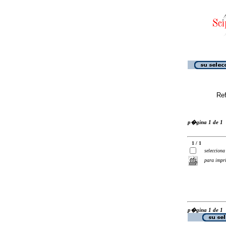
Ref
p�gina 1 de 1
1 / 1
selecciona
para impr
p�gina 1 de 1