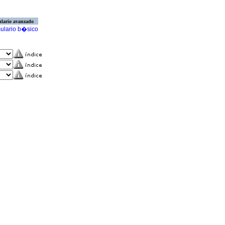
lario avanzado
ulario b�sico