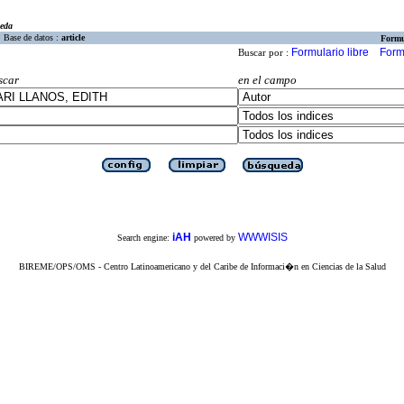
eda
Base de datos :
article
Formu
Formulario libre
Form
Buscar por :
scar
en el campo
iAH
WWWISIS
Search engine:
powered by
BIREME/OPS/OMS - Centro Latinoamericano y del Caribe de Informaci�n en Ciencias de la Salud