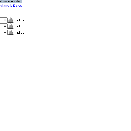
lario avanzado
ulario b�sico