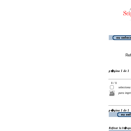
Ref
p�gina 1 de 1
1 / 1
selecciona
para impr
p�gina 1 de 1
Refinar la b�squ