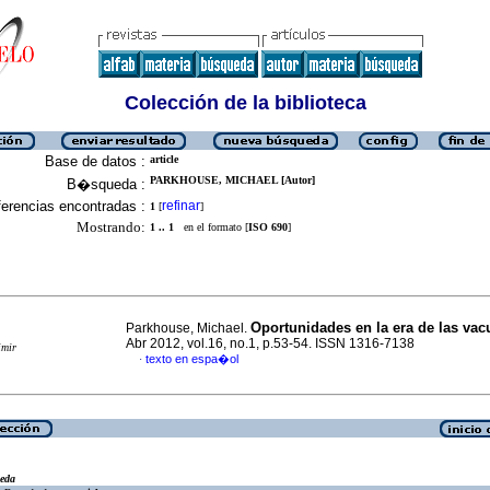
Colección de la biblioteca
Base de datos :
article
PARKHOUSE, MICHAEL [Autor]
B�squeda :
erencias encontradas :
refinar
1
[
]
Mostrando:
1 .. 1
en el formato [
ISO 690
]
Oportunidades en la era de las va
Parkhouse, Michael.
Abr 2012, vol.16, no.1, p.53-54. ISSN 1316-7138
imir
texto en espa�ol
·
eda