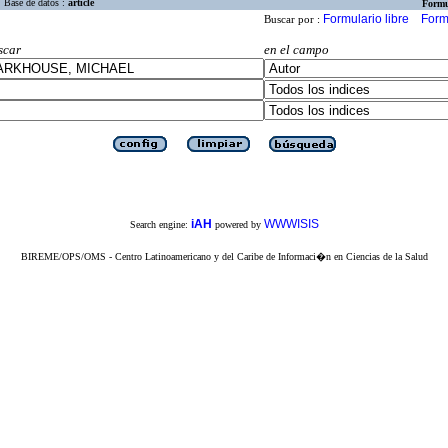
Base de datos :
article
Formu
Formulario libre
Form
Buscar por :
scar
en el campo
iAH
WWWISIS
Search engine:
powered by
BIREME/OPS/OMS - Centro Latinoamericano y del Caribe de Informaci�n en Ciencias de la Salud