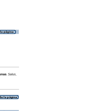
cunas
.
Salus
,