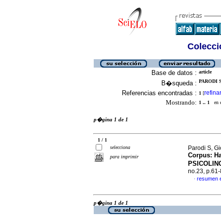
Colecció
Base de datos :
article
PARODI S
B�squeda :
Referencias encontradas :
refina
1
[
Mostrando:
1 .. 1
en el
p�gina 1 de 1
1 / 1
selecciona
Parodi S, G
Corpus: Ha
para imprimir
PSICOLIN
no.23, p.61
resumen 
·
p�gina 1 de 1