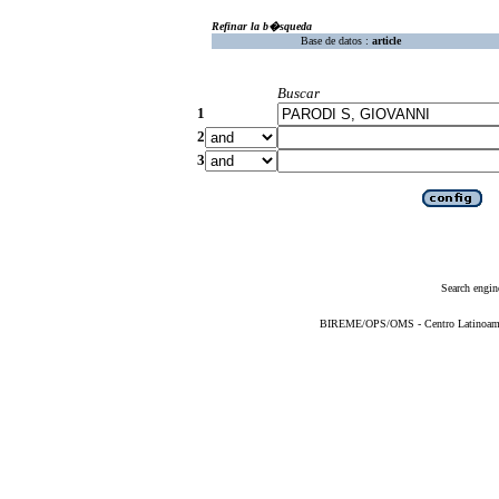
Refinar la b�squeda
Base de datos :
article
Buscar
1
2
3
Search engin
BIREME/OPS/OMS - Centro Latinoameric