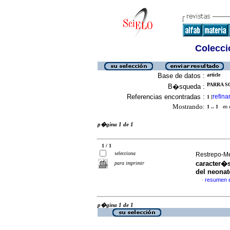
Colecció
Base de datos :
article
PARRA SO
B�squeda :
Referencias encontradas :
refina
1
[
Mostrando:
1 .. 1
en el
p�gina 1 de 1
1 / 1
selecciona
Restrepo-Me
caracter�s
para imprimir
del neonat
resumen 
·
p�gina 1 de 1