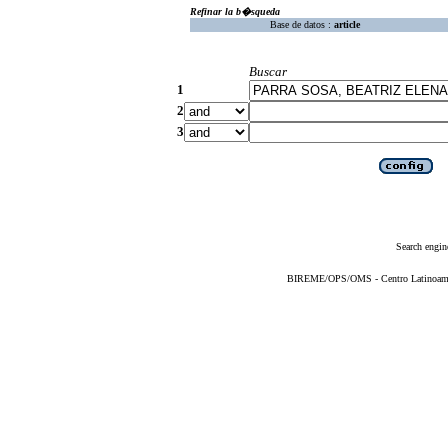
Refinar la b�squeda
Base de datos :
article
Buscar
1
2
3
Search engin
BIREME/OPS/OMS - Centro Latinoameric