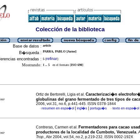
Colección de la biblioteca
Base de datos :
article
PARRA, PABLO [Autor]
B�squeda :
erencias encontradas :
refinar
5
[
]
Mostrando:
1 .. 5
en el formato [
ISO 690
]
Caracterizaci�n electrofor�
Ortiz de Bertorelli, Ligia et al.
globulinas del grano fermentado de tres tipos de cac
imir
2006, vol.31, no.6, p.441-445. ISSN 0378-1844
|
|
resumen en espa�ol
ingl�s
portugu�s
texto en espa�ol
·
·
Fermentadores para cacao usad
Contreras, Carmen et al.
productores de la localidad de Cumboto, Venezuela
.
imir
Trop.
, Abr 2004, vol.54, no.2, p.219-232. ISSN 0002-192X