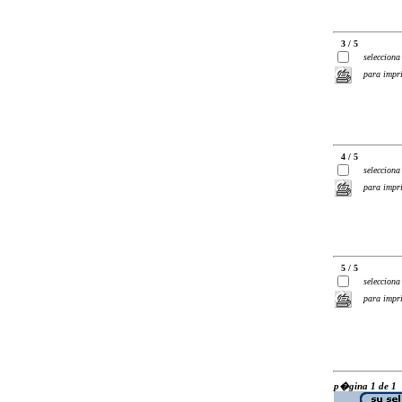
3 / 5
selecciona
para impr
4 / 5
selecciona
para impr
5 / 5
selecciona
para impr
p�gina 1 de 1