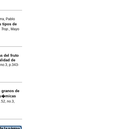
rra, Pablo
s tipos de
Trop.
, Mayo
s del fruto
calidad de
 no.3, p.343-
e granos de
 qu�micas
l.52, no.3,