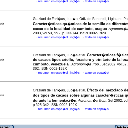
|
resumen en espa�ol
ingl�s
texto en espa�ol
·
·
Graziani de Fari�as, Luc�a, Ortiz de Bertorelli, Ligia and Pa
Caracter�sticas qu�micas de la semilla de diferente
imir
cacao de la localidad de cumboto, aragua
.
Agronom�a 
2003, vol.53, no.2, p.133-144. ISSN 0002-192X
|
resumen en espa�ol
ingl�s
texto en espa�ol
·
·
Caracter�sticas f�sica
Graziani de Fari�as, Luc�a et al.
de cacaos tipos criollo, forastero y trinitario de la lo
imir
cumboto, venezuela
.
Agronom�a Trop.
, Set 2002, vol.52,
362. ISSN 0002-192X
|
resumen en espa�ol
ingl�s
texto en espa�ol
·
·
Efecto del mezclado d
Graziani de Fari�as, Luc�a et al.
dos tipos de cacaos sobre algunas caracter�sticas
imir
durante la fermentaci�n
.
Agronom�a Trop.
, Set 2002, vo
p.325-342. ISSN 0002-192X
|
resumen en espa�ol
ingl�s
texto en espa�ol
·
·