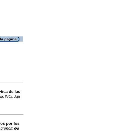
tica de las
ao
.
INCI
, Jun
os por los
Agronom�a