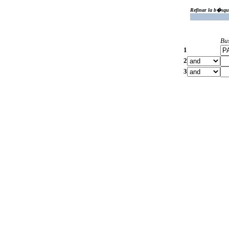
Refinar la b�squ
Bu
1
2
3