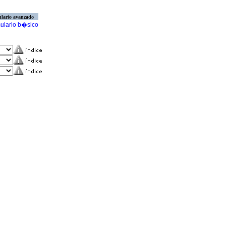
lario avanzado
ulario b�sico