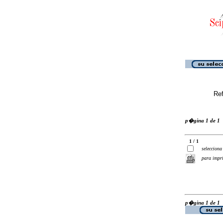
Ref
p�gina 1 de 1
1 / 1
selecciona
para impr
p�gina 1 de 1