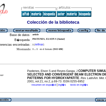
Colección de la biblioteca
Base de datos :
article
PASTENES, ELSON S [Autor]
B�squeda :
erencias encontradas :
refinar
1
[
]
Mostrando:
1 .. 1
en el formato [
ISO 690
]
COMPUTER SIMUL
Pastenes, Elson S and Reyes-Gasga, J
SELECTED AND CONVERGENT BEAM ELECTRON DI
imir
PATTERNS FOR HYDROXYAPATITE
.
Rev. LatinAm. Met. 
2001, vol.21, no.2, p.69-73. ISSN 0255-6952
|
resumen en espa�ol
ingl�s
texto en ingl�s
·
·