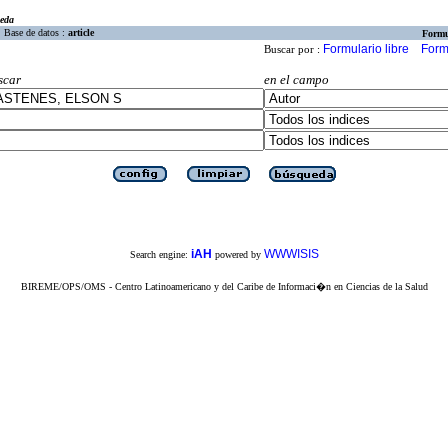
eda
Base de datos :
article
Formu
Formulario libre
Form
Buscar por :
scar
en el campo
iAH
WWWISIS
Search engine:
powered by
BIREME/OPS/OMS - Centro Latinoamericano y del Caribe de Informaci�n en Ciencias de la Salud