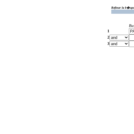
Refinar la b�squ
Bu
1
2
3