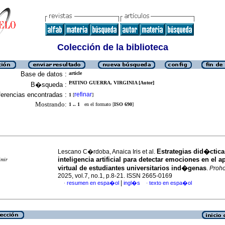
Colección de la biblioteca
Base de datos :
article
PATINO GUERRA, VIRGINIA [Autor]
B�squeda :
erencias encontradas :
refinar
1
[
]
Mostrando:
1 .. 1
en el formato [
ISO 690
]
Estrategias did�ctic
Lescano C�rdoba, Anaica Iris et al.
inteligencia artificial para detectar emociones en el a
imir
virtual de estudiantes universitarios ind�genas
.
Proh
2025, vol.7, no.1, p.8-21. ISSN 2665-0169
|
resumen en espa�ol
ingl�s
texto en espa�ol
·
·