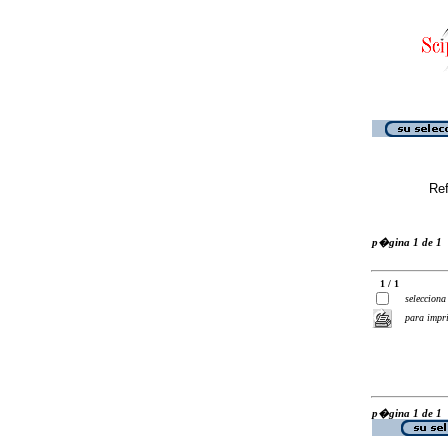
Ref
p�gina 1 de 1
1 / 1
selecciona
para impr
p�gina 1 de 1