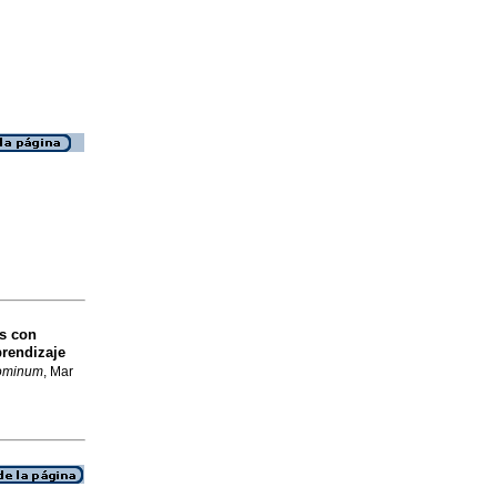
as con
prendizaje
ominum
, Mar