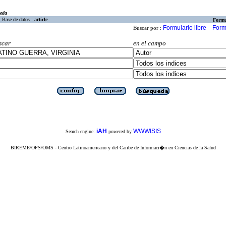
eda
Base de datos :
article
Formu
Formulario libre
Form
Buscar por :
scar
en el campo
iAH
WWWISIS
Search engine:
powered by
BIREME/OPS/OMS - Centro Latinoamericano y del Caribe de Informaci�n en Ciencias de la Salud