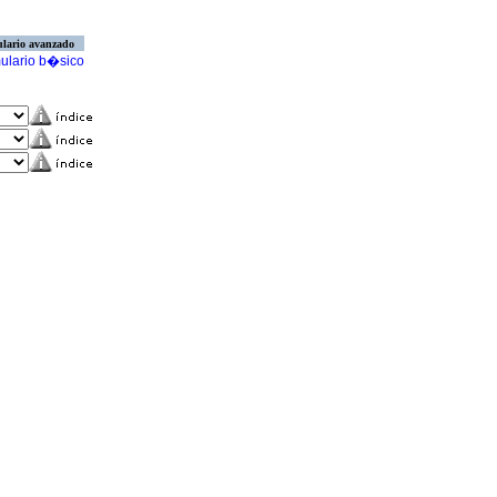
lario avanzado
ulario b�sico