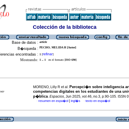
Colección de la biblioteca
Base de datos :
article
PECHO, MELIDA H [Autor]
B�squeda :
erencias encontradas :
refinar
1
[
]
Mostrando:
1 .. 1
en el formato [
ISO 690
]
Percepci�n sobre inteligencia arti
MORENO, Lilly R et al.
competencias digitales en los estudiantes de una uni
imir
p�blica
.
Espacios
, Jun 2025, vol.46, no.3, p.90-105. ISSN
|
resumen en espa�ol
ingl�s
texto en espa�ol
·
·