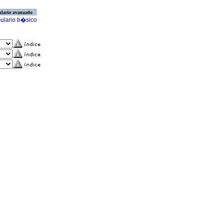
lario avanzado
ulario b�sico