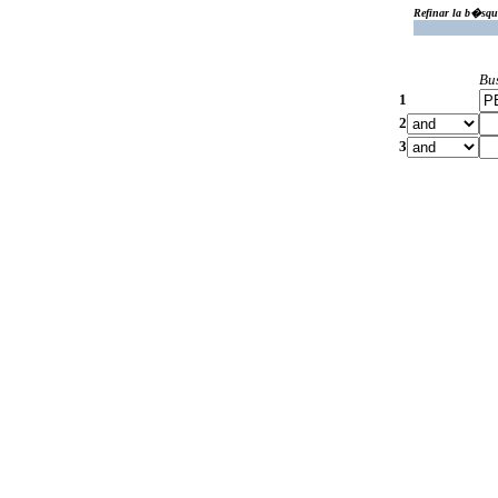
Refinar la b�squ
Bu
1
2
3