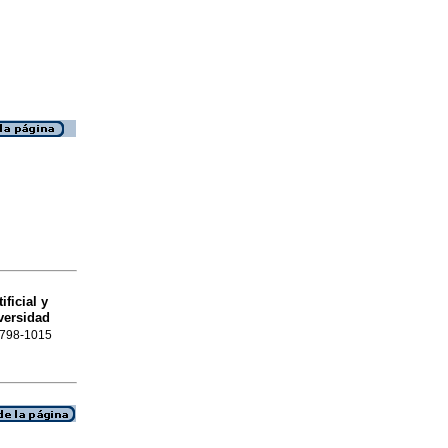
ficial y
versidad
 0798-1015