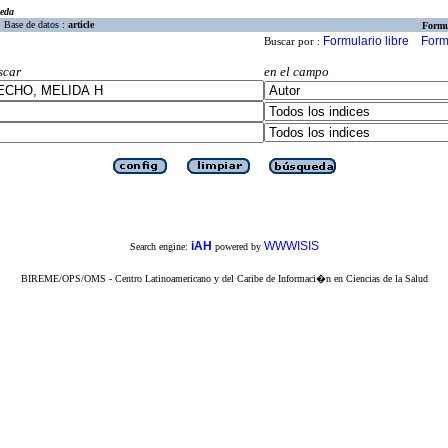
eda
Base de datos :
article
Formu
Formulario libre
Form
Buscar por :
scar
en el campo
iAH
WWWISIS
Search engine:
powered by
BIREME/OPS/OMS - Centro Latinoamericano y del Caribe de Informaci�n en Ciencias de la Salud