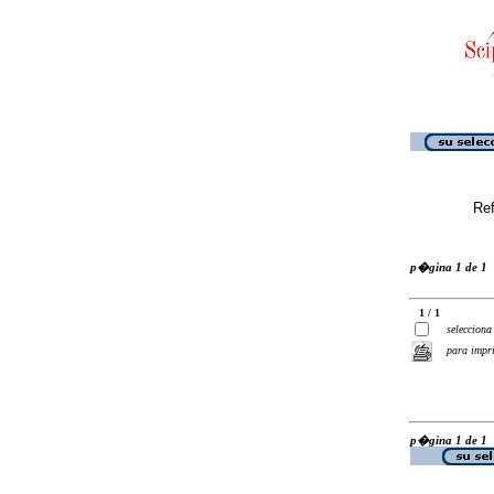
Ref
p�gina 1 de 1
1 / 1
selecciona
para impr
p�gina 1 de 1