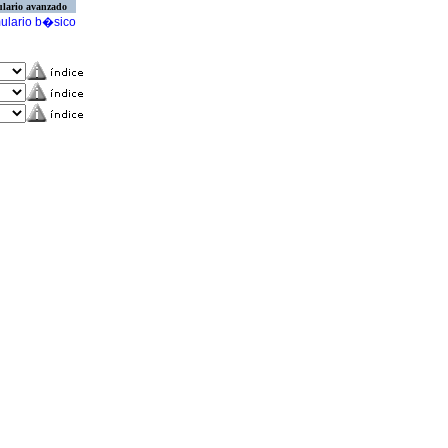
lario avanzado
ulario b�sico