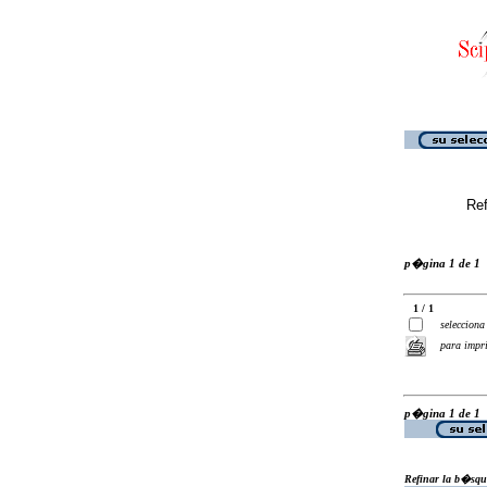
Ref
p�gina 1 de 1
1 / 1
selecciona
para impr
p�gina 1 de 1
Refinar la b�squ