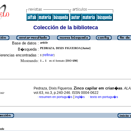
Colección de la biblioteca
Base de datos :
article
PEDRAZA, DIXIS FIGUEROA [Autor]
B�squeda :
erencias encontradas :
refinar
1
[
]
Mostrando:
1 .. 1
en el formato [
ISO 690
]
Zinco capilar em crian�as
Pedraza, Dixis Figueroa.
.
ALA
vol.63, no.3, p.240-246. ISSN 0004-0622
imir
|
resumen en portugu�s
ingl�s
texto en portugu�s
·
·
eda