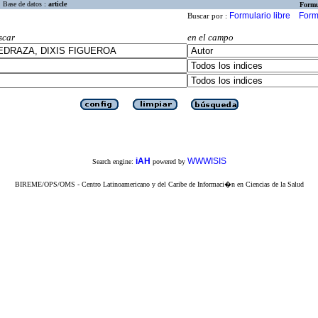
Base de datos :
article
Formu
Formulario libre
Form
Buscar por :
scar
en el campo
iAH
WWWISIS
Search engine:
powered by
BIREME/OPS/OMS - Centro Latinoamericano y del Caribe de Informaci�n en Ciencias de la Salud