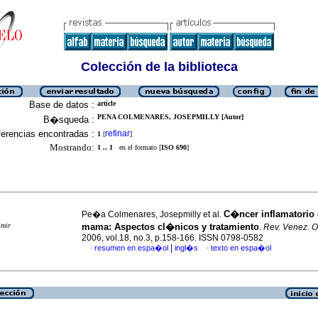
Colección de la biblioteca
Base de datos :
article
PENA COLMENARES, JOSEPMILLY [Autor]
B�squeda :
erencias encontradas :
refinar
1
[
]
Mostrando:
1 .. 1
en el formato [
ISO 690
]
C�ncer inflamatorio 
Pe�a Colmenares, Josepmilly et al.
imir
mama
:
Aspectos cl�nicos y tratamiento
.
Rev. Venez. O
2006, vol.18, no.3, p.158-166. ISSN 0798-0582
|
resumen en espa�ol
ingl�s
texto en espa�ol
·
·