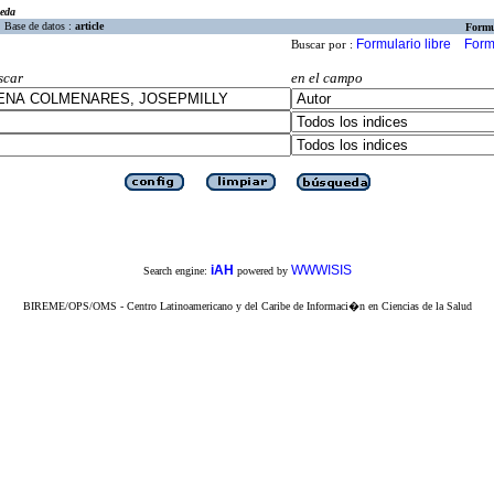
eda
Base de datos :
article
Formu
Formulario libre
Form
Buscar por :
scar
en el campo
iAH
WWWISIS
Search engine:
powered by
BIREME/OPS/OMS - Centro Latinoamericano y del Caribe de Informaci�n en Ciencias de la Salud