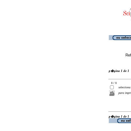
Ref
p�gina 1 de 1
1 / 1
selecciona
para impr
p�gina 1 de 1