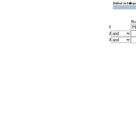
Refinar la b�squ
Bu
1
2
3