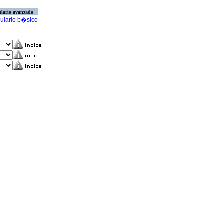
lario avanzado
ulario b�sico