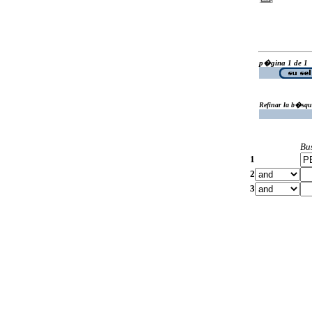
p�gina 1 de 1
Refinar la b�squ
Bu
1
2
3