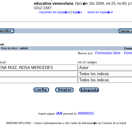
educativa venezolana
.
Opci�n
, Dic 2009, vol.25, no.60, p
1012-1587
|
resumen en espa�ol
ingl�s
texto en espa�ol
·
·
eda
Base de datos :
article
Formu
Formulario libre
Form
Buscar por :
scar
en el campo
iAH
WWWISIS
Search engine:
powered by
BIREME/OPS/OMS - Centro Latinoamericano y del Caribe de Informaci�n en Ciencias de la Salud