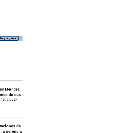
e and M�ndez
iones de sus
.48, p.562-
vaciones de
 la gerencia