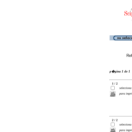
Ref
p�gina 1 de 1
1 / 2
selecciona
para impr
2 / 2
selecciona
para impr