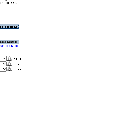
.97-110. ISSN
lario avanzado
ulario b�sico