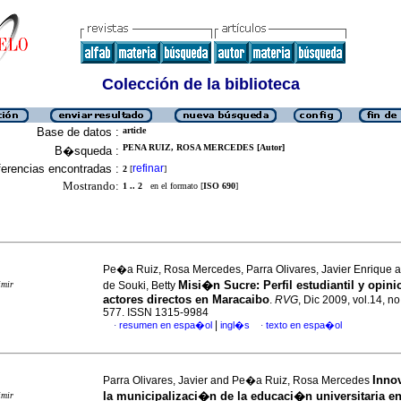
Colección de la biblioteca
Base de datos :
article
PENA RUIZ, ROSA MERCEDES [Autor]
B�squeda :
erencias encontradas :
refinar
2
[
]
Mostrando:
1 .. 2
en el formato [
ISO 690
]
Pe�a Ruiz, Rosa Mercedes, Parra Olivares, Javier Enriqu
Misi�n Sucre
:
Perfil estudiantil y opin
imir
de Souki, Betty
actores directos en Maracaibo
.
RVG
, Dic 2009, vol.14, no
577. ISSN 1315-9984
|
resumen en espa�ol
ingl�s
texto en espa�ol
·
·
Inno
Parra Olivares, Javier and Pe�a Ruiz, Rosa Mercedes
la municipalizaci�n de la educaci�n universitaria en
imir