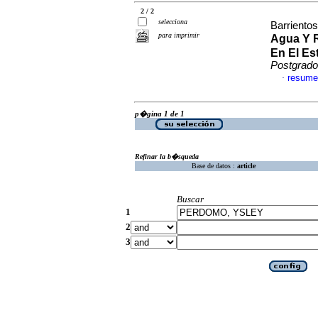
2 / 2
selecciona
Barrientos
para imprimir
Agua Y R
En El Es
Postgrado
resume
·
p�gina 1 de 1
Refinar la b�squeda
Base de datos :
article
Buscar
1
2
3