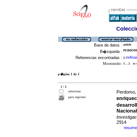
Colecció
Base de datos :
article
PERDOMO
B�squeda :
Referencias encontradas :
refina
2
[
Mostrando:
1 .. 2
en el
p�gina 1 de 1
1 / 2
selecciona
Perdomo, 
para imprimir
enriquec
desarrol
Nacional
Investiga
2914
resume
·