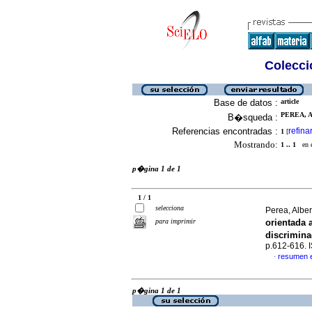
Colecció
Base de datos :
article
PEREA, A
B�squeda :
Referencias encontradas :
refina
1
[
Mostrando:
1 .. 1
en el
p�gina 1 de 1
1 / 1
selecciona
Perea, Albe
para imprimir
orientada 
discrimin
p.612-616.
resumen 
·
p�gina 1 de 1