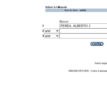
Refinar la b�squeda
Base de datos :
article
Buscar
1
2
3
Search engin
BIREME/OPS/OMS - Centro Latinoameric